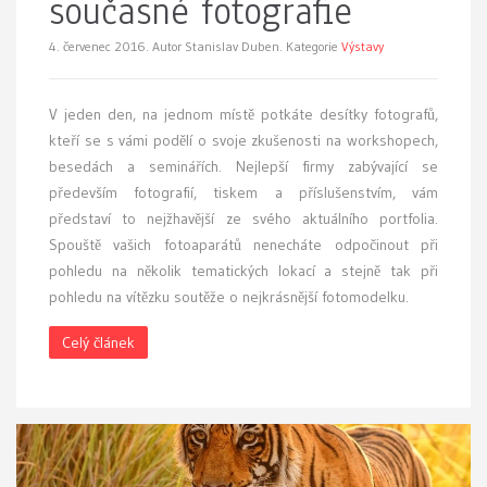
současné fotografie
4. červenec 2016.
Autor Stanislav Duben. Kategorie
Výstavy
V jeden den, na jednom místě potkáte desítky fotografů,
kteří se s vámi podělí o svoje zkušenosti na workshopech,
besedách a seminářích. Nejlepší firmy zabývající se
především fotografií, tiskem a příslušenstvím, vám
představí to nejžhavější ze svého aktuálního portfolia.
Spouště vašich fotoaparátů nenecháte odpočinout při
pohledu na několik tematických lokací a stejně tak při
pohledu na vítězku soutěže o nejkrásnější fotomodelku.
Celý článek