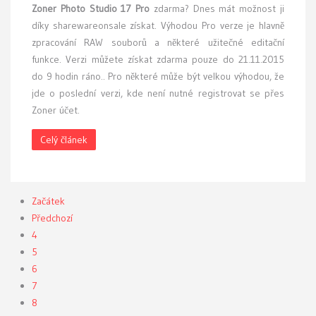
Zoner Photo Studio 17 Pro
zdarma? Dnes mát možnost ji
díky sharewareonsale získat. Výhodou Pro verze je hlavně
zpracování RAW souborů a některé užitečné editační
funkce. Verzi můžete získat zdarma pouze do 21.11.2015
do 9 hodin ráno.. Pro některé může být velkou výhodou, že
jde o poslední verzi, kde není nutné registrovat se přes
Zoner účet.
Celý článek
Začátek
Předchozí
4
5
6
7
8