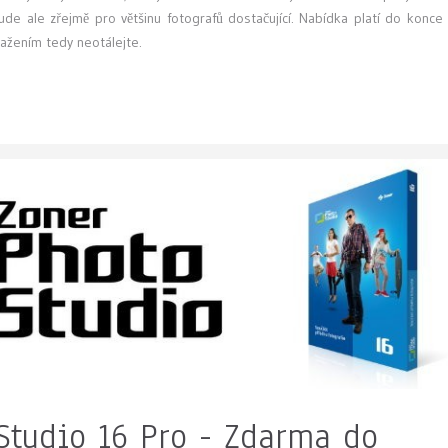
ude ale zřejmě pro většinu fotografů dostačující. Nabídka platí do konce
tažením tedy neotálejte.
Studio 16 Pro - Zdarma do