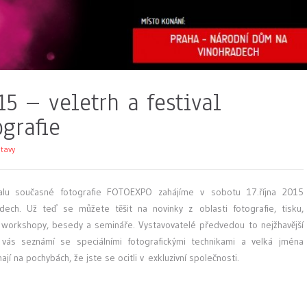
5 – veletrh a festival
grafie
tavy
ivalu současné fotografie FOTOEXPO zahájíme v sobotu 17.října 2015
ch. Už teď se můžete těšit na novinky z oblasti fotografie, tisku,
na workshopy, besedy a semináře. Vystavovatelé předvedou to nejžhavější
i vás seznámí se speciálními fotografickými technikami a velká jména
jí na pochybách, že jste se ocitli v exkluzivní společnosti.