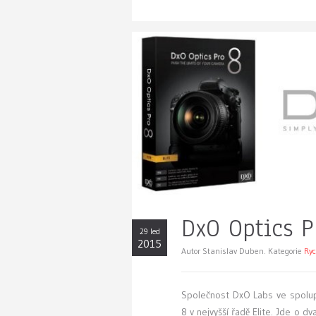
DxO Optics P
29 led
2015
Autor Stanislav Duben. Kategorie
Ryc
Společnost DxO Labs ve spolup
8 v nejvyšší řadě Elite. Jde o 