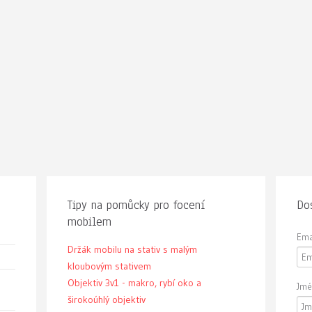
Tipy na pomůcky pro focení
Dos
mobilem
Ema
Držák mobilu na stativ s malým
kloubovým stativem
Objektiv 3v1 - makro, rybí oko a
Jmé
širokoúhlý objektiv