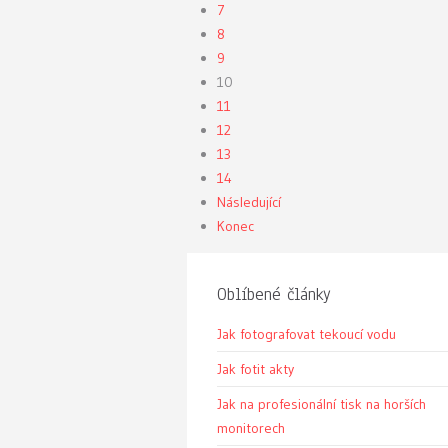
7
8
9
10
11
12
13
14
Následující
Konec
Oblíbené články
Jak fotografovat tekoucí vodu
Jak fotit akty
Jak na profesionální tisk na horších
monitorech