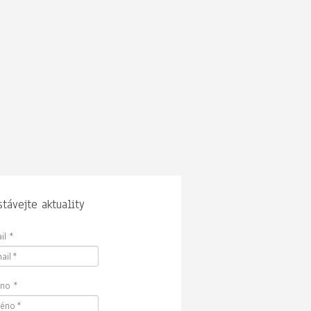
távejte aktuality
il
*
no
*