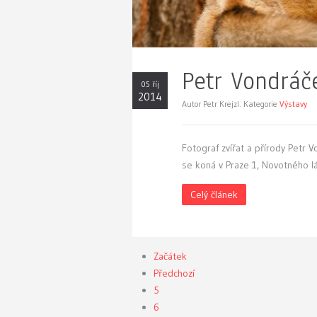
Petr Vondráč
05 říj
2014
Autor Petr Krejzl. Kategorie
Výstavy
Fotograf zvířat a přírody Petr 
se koná v Praze 1, Novotného l
Celý článek
Začátek
Předchozí
5
6