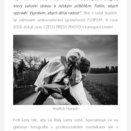
který zahořel láskou k lidským příběhům. Fotím, abych
vyprávěl. Vyprávím, abych dělal radost“
, říká o sobě Vojtěch.
Je světovým ambasadorem společnosti FUJIFILM. V roce
2016 získal cenu CZECH PRESS PHOTO v kategorii Umění.
Vojtěch Hurych
Fotí ženy tak, aby se líbily samy sobě. Specializuje se na
glamour fotografie s profesionálními modelkami ale v