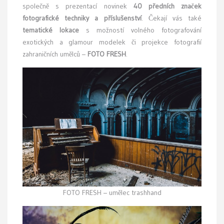
společně s prezentací novinek
40 předních značek
fotografické techniky a příslušenství
. Čekají vás také
tematické lokace
s možností volného fotografování
exotických a glamour modelek či projekce fotografií
zahraničních umělců –
FOTO FRESH
.
FOTO FRESH – umělec trashhand