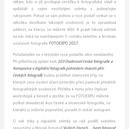
někým, kdo si již prošlapal cestičku k fotografické slávě a
vydláždil ji svými neotřelými snímky s jedinečným
rukopisem. Pokud se vám jednou v roce podaří setkat se s
několika desítkami takových osobností, je to opravdová
událost, na kterou se můžete těšit. A právě takový zážitek
na vás čeká na nadcházejícím 5. ročníku veletrhu a festivalu
současné fotografie
FOTOEXPO 2017
.
Pořadatelům se v letošním roce podařilo něco nevídaného.
Při příležitosti vydání knih
103 Osobností české fotografie a
Kompozice v digitální fotografii pohledem dvaceti pěti
českých fotografů
budou probíhat slavnostní křty, na
kterých svou osobní účast potvrdilo přes padesát předních
fotografických osobností. Přičtěte k tomu přes čtyřicet
workshopů a besed a zjistíte, že na FOTOEXPU můžete
potkat devadesát ikon české a slovenské fotografie, se
kterými si můžete popovídat, poradit či získat autogram.
O své triky a nápadité snímky se rád podělí svatební,
reportážní a filmový fotograf
Vojtěch Hurych
.
„Jsem fotograf,