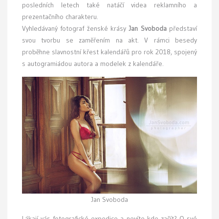
posledních letech také natáčí videa reklamního a
prezentačního charakteru.
Vyhledávaný fotograf ženské krásy
Jan Svoboda
představí
svou tvorbu se zaměřením na akt. V rámci besedy
proběhne slavnostní křest kalendářů pro rok 2018, spojený
s autogramiádou autora a modelek z kalendáře.
Jan Svoboda
Lákají vás fotografické expedice a nevíte kde začít? O své