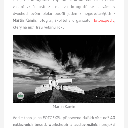
vlastní zkušenosti z cest za fotografií se s vámi v
dvouhodinovém bloku podělí jeden z nejpovolanějších -
Martin Kamín
, fotograf, školitel a organizátor
fotoexpedic
,
který na nich tráví většinu roku.
Martin Kamín
Vedle toho je na FOTOEXPU připraveno dalších více než
40
exkluzivních besed, workshopů a audiovizuálních projekcí