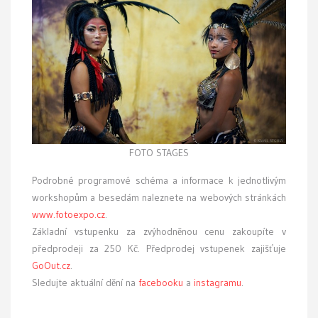
FOTO STAGES
Podrobné programové schéma a informace k jednotlivým
workshopům a besedám naleznete na webových stránkách
www.fotoexpo.cz
.
Základní vstupenku za zvýhodněnou cenu zakoupíte v
předprodeji za 250 Kč. Předprodej vstupenek zajišťuje
GoOut.cz
.
Sledujte aktuální dění na
facebooku
a
instagramu
.