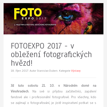
FOTOEXPO 2017 - v
obležení fotografických
hvězd!
18. říjen 2017.
Autor Stanislav Duben. Kategorie
Výstavy
Již tuto sobotu 21. 10. v Národním domě na
Vinohradech.
Na své si přijdou začátečníci, zapálení
fandové ale i profesionální fotografové. Pro všechny, kdo
se zajímají o fotografování, je jistě inspirativní potkat se s