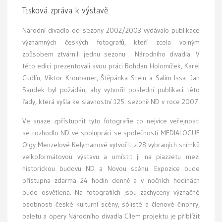
Tisková zpráva k výstavě
Národní divadlo od sezony 2002/2003 vydávalo publikace
významných českých fotografů, kteří zcela volným
způsobem ztvárnili jednu sezonu Národního divadla. V
této edici prezentovali svou práci Bohdan Holomíček, Karel
Cudlín, Viktor Kronbauer, Štěpánka Stein a Salim Issa. Jan
Saudek byl požádán, aby vytvořil poslední publikaci této
řady, která vyšla ke slavnostní 125. sezoně ND v roce 2007.
Ve snaze zpřístupnit tyto fotografie co nejvíce veřejnosti
se rozhodlo ND ve spolupráci se společností MEDIALOGUE
Olgy Menzelové Kelymanové vytvořit z 28 vybraných snímků
velkoformátovou výstavu a umístit ji na piazzetu mezi
historickou budovu ND a Novou scénu. Expozice bude
přístupna zdarma 24 hodin denně a v nočních hodinách
bude osvětlena. Na fotografiích jsou zachyceny význačné
osobnosti české kulturní scény, sólisté a členové činohry,
baletu a opery Národního divadla Cílem projektu je přiblížit