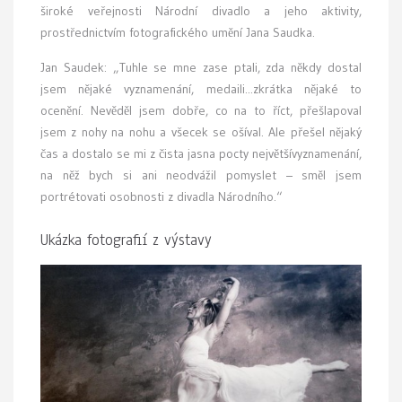
široké veřejnosti Národní divadlo a jeho aktivity,
prostřednictvím fotografického umění Jana Saudka.
Jan Saudek: „Tuhle se mne zase ptali, zda někdy dostal
jsem nějaké vyznamenání, medaili...zkrátka nějaké to
ocenění. Nevěděl jsem dobře, co na to říct, přešlapoval
jsem z nohy na nohu a všecek se ošíval. Ale přešel nějaký
čas a dostalo se mi z čista jasna pocty největšívyznamenání,
na něž bych si ani neodvážil pomyslet – směl jsem
portrétovati osobnosti z divadla Národního.“
Ukázka fotografií z výstavy