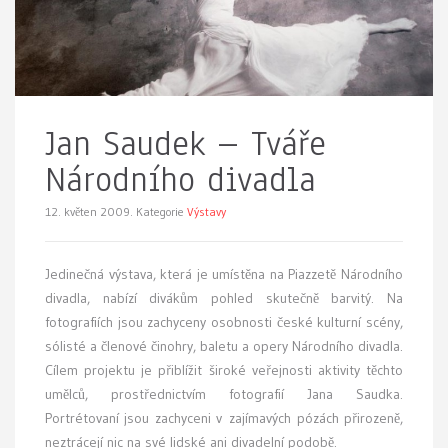
Jan Saudek – Tváře
Národního divadla
12. květen 2009.
Kategorie
Výstavy
J
edinečná výstava, která je umístěna na Piazzetě Národního
divadla, nabízí divákům pohled skutečně barvitý. Na
fotografiích jsou zachyceny osobnosti české kulturní scény,
sólisté a členové činohry, baletu a opery Národního divadla.
Cílem projektu je přiblížit široké veřejnosti aktivity těchto
umělců, prostřednictvím fotografií Jana Saudka.
Portrétovaní jsou zachyceni v zajímavých pózách přirozeně,
neztrácejí nic na své lidské ani divadelní podobě.