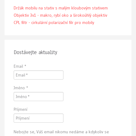
Držák mobilu na stativ s malým kloubovým stativem
Objektiv 3v1 - makro, rybí oko a širokoúhlý objektiv
CPL filtr - cirkulární polarizační filr pro mobily
Dostávejte aktuality
Email
*
Jméno
*
Příjmení
Nebojte se, Váš email nikomu nedáme a kdykoliv se