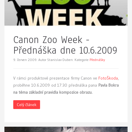
Canon Zoo Week -
Přednáška dne 10.6.2009
9. červen 2009.
Autor Stanislav Duben. Kategorie
Přednášky
V
rámci produktové prezentace firmy Canon ve
FotoŠkoda
,
proběhne 10.6.2009 od 17:30 přednáška pana
Pavla Bokra
na téma základní pravidla kompozice obrazu.
Celý článek