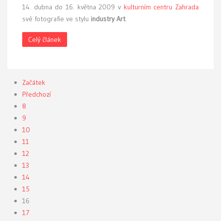
14. dubna do 16. května 2009 v
kulturním centru Zahrada
své fotografie ve stylu
industry Art
.
Celý článek
Začátek
Předchozí
8
9
10
11
12
13
14
15
16
17