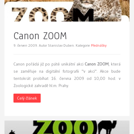
Canon ZOOM
9. červen 2009.
Autor Stanislav Duben. Kategorie
Přednášky
C
anon pořádá již po páté unikátní akci
Canon ZOOM
, která
se zaměřuje na digitální fotografii "v akci". Akce bude
tentokrát probíhat 16. června 2009 od 10,00 hod. v
Zoologické zahradě hl.m. Prahy.
Celý článek