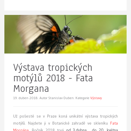
Výstava tropických
motýlů 2018 - Fata
Morgana
19. duben 2018.
Autor Stanislav Duben. Kategorie
Výstavy
Už pošesté se v Praze koná
unikátní výstava tropických
motýlů. Najdete ji v Botanické zahradě ve skleníku
Fata
Morgána
. Ročník 2018 trvá
od 3.dubna do 20. května