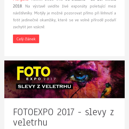
2018
. Na výstavě uvidíte živé exponáty poletující mezi
návštěvníky. Motýly je možné pozorovat přímo při línhnutí a
fotit jedinečné okamžiky, které se ve volné přírodě podaří
zachytit jen vzácně.
Celý článek
FOTOEXPO 2017 - slevy z
veletrhu