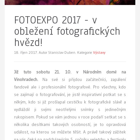
FOTOEXPO 2017 - v
obležení fotografických
hvězd!
18. říjen 2017.
Autor Stanislav Duben. Kategorie
Výstavy
Již tuto sobotu 21. 10. v Národním domě na
Vinohradech.
Na své si přijdou začátečníci, zapálení
fandové ale i profesionální fotografové. Pro všechny, kdo
se zajímají o fotografování, je jistě inspirativní potkat se s
někým, kdo si již prošlapal cestičku k fotografické slávě a
vydláždil ji svými neotřelými snímky s jedinečným
rukopisem. Pokud se vám jednou v roce podaří setkat se s
několika desítkami takových osobností, je to opravdová
událost, na kterou se můžete těšit. A právě takový zážitek
na vás čeká na nadcházejícím 5. ročníku veletrhu a festivalu