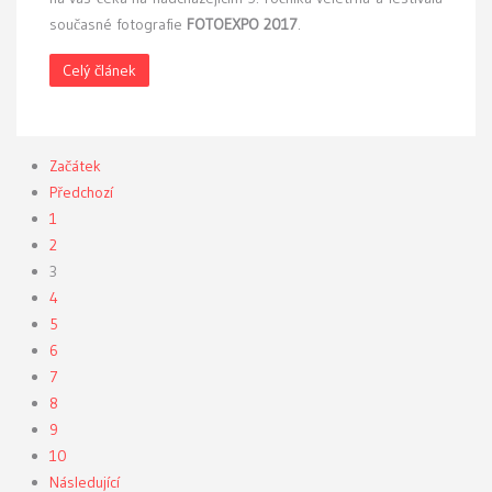
současné fotografie
FOTOEXPO 2017
.
Celý článek
Začátek
Předchozí
1
2
3
4
5
6
7
8
9
10
Následující