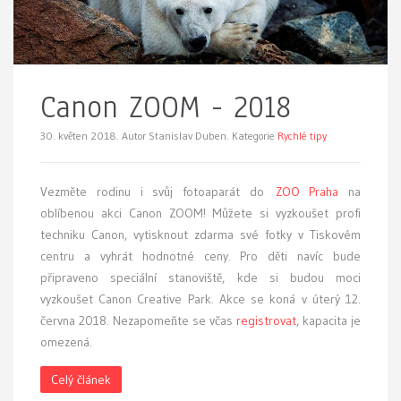
Canon ZOOM - 2018
30. květen 2018.
Autor Stanislav Duben. Kategorie
Rychlé tipy
Vezměte rodinu i svůj fotoaparát do
ZOO Praha
na
oblíbenou akci Canon ZOOM! Můžete si vyzkoušet profi
techniku Canon, vytisknout zdarma své fotky v Tiskovém
centru a vyhrát hodnotné ceny. Pro děti navíc bude
připraveno speciální stanoviště, kde si budou moci
vyzkoušet Canon Creative Park. Akce se koná v úterý 12.
června 2018. Nezapomeňte se včas
registrovat
, kapacita je
omezená.
Celý článek