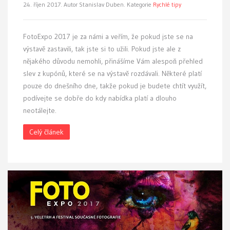
24. říjen 2017.
Autor Stanislav Duben. Kategorie
Rychlé tipy
FotoExpo 2017 je za námi a veřím, že pokud jste se na
výstavě zastavili, tak jste si to užili. Pokud jste ale z
nějakého důvodu nemohli, přinášíme Vám alespoň přehled
slev z kupónů, které se na výstavě rozdávali. Některé platí
pouze do dnešního dne, takže pokud je budete chtít využít,
podívejte se dobře do kdy nabídka platí a dlouho
neotálejte.
Celý článek