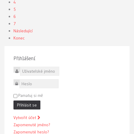
4
5
6
7
Následující
Konec
Přihlášení
Uživatelské jméno
Heslo
Pamatuj si mě
Přihlásit se
Vytvořit účet
Zapomenuté jméno?
Zapomenuté heslo?