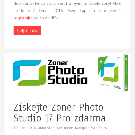
dobrodružství ze světa zvířat a vyhrajte skvělé ceny! Akce
se koná 7. června 2016. Pozor kapacita je omezená,
registrujte
se co nejdříve.
Celý článek
Získejte Zoner Photo
Studio 17 Pro zdarma
10. únor 2016.
Autor Stanislav Duben. Kategorie
Rychlé tipy