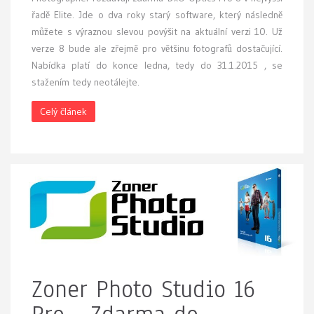
řadě Elite. Jde o dva roky starý software, který následně
můžete s výraznou slevou povýšit na aktuální verzi 10. Už
verze 8 bude ale zřejmě pro většinu fotografů dostačující.
Nabídka platí do konce ledna, tedy do 31.1.2015 , se
stažením tedy neotálejte.
Celý článek
Zoner Photo Studio 16