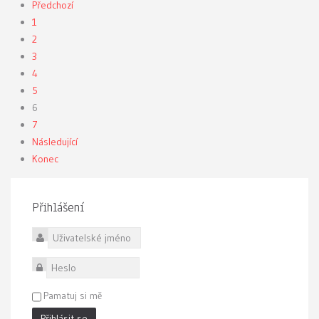
Předchozí
1
2
3
4
5
6
7
Následující
Konec
Přihlášení
Uživatelské jméno
Heslo
Pamatuj si mě
Přihlásit se