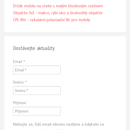
Držák mobilu na stativ s malým kloubovým stativem
Objektiv 3v1 - makro, rybí oko a širokoúhlý objektiv
CPL filtr - cirkulární polarizační filr pro mobily
Dostávejte aktuality
Email
*
Jméno
*
Příjmení
Nebojte se, Váš email nikomu nedáme a kdykoliv se