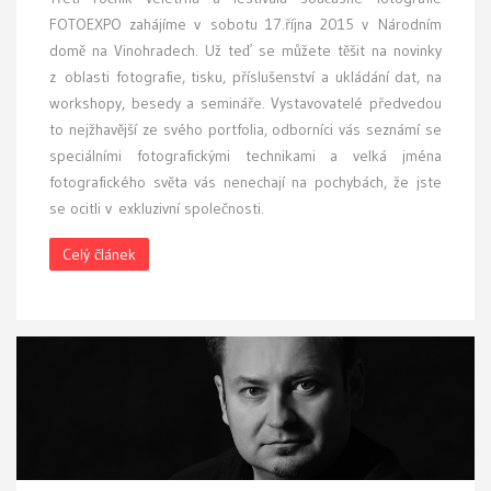
FOTOEXPO zahájíme v sobotu 17.října 2015 v Národním
domě na Vinohradech. Už teď se můžete těšit na novinky
z oblasti fotografie, tisku, příslušenství a ukládání dat, na
workshopy, besedy a semináře. Vystavovatelé předvedou
to nejžhavější ze svého portfolia, odborníci vás seznámí se
speciálními fotografickými technikami a velká jména
fotografického světa vás nenechají na pochybách, že jste
se ocitli v exkluzivní společnosti.
Celý článek