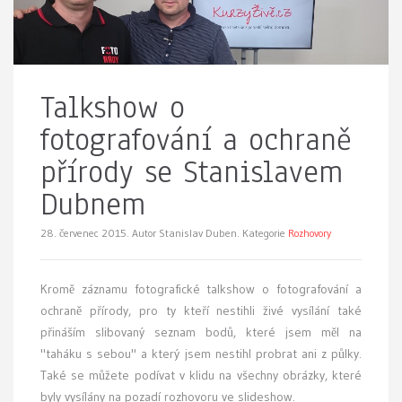
Talkshow o
fotografování a ochraně
přírody se Stanislavem
Dubnem
28. červenec 2015.
Autor Stanislav Duben. Kategorie
Rozhovory
Kromě záznamu fotografické talkshow o fotografování a
ochraně přírody, pro ty kteří nestihli živé vysílání také
přináším slibovaný seznam bodů, které jsem měl na
"taháku s sebou" a který jsem nestihl probrat ani z půlky.
Také se můžete podívat v klidu na všechny obrázky, které
byly vysílány na pozadí rozhovoru ve slideshow.