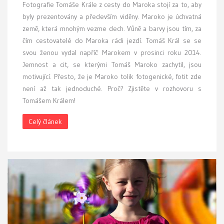
Fotografie Tomáše Krále z cesty do Maroka stojí za to, aby
byly prezentovány a především viděny. Maroko je úchvatná
země, která mnohým vezme dech. Vůně a barvy jsou tím, za
čím cestovatelé do Maroka rádi jezdí. Tomáš Král se se
svou ženou vydal napříč Marokem v prosinci roku 2014.
Jemnost a cit, se kterými Tomáš Maroko zachytil, jsou
motivující. Přesto, že je Maroko tolik fotogenické, fotit zde
není až tak jednoduché. Proč? Zjistěte v rozhovoru s
Tomášem Králem!
Celý článek