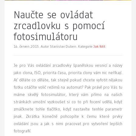
Naučte se ovládat
zrcadlovku s pomocí
fotosimulátoru
14. červen 2015.
Autor Stanislav Duben. Kategorie
Jak fotit
Je pro Vás ovládání zrcadlovky španělskou vesnicí a názvy
jako clona, ISO, priorita času, priorita clony vám nic neříkají.
Ať děláte co děláte, tak stejně pokud chcete vyfotit nějakou
fotku otáčíte volič režimů na automat? Pak právě pro Vás tu
máme skvělý fotosimulátor, který vám přímo na našich
stránkách umožní vyzkoušet si co to při focení udělá, když
zmáčknete tohle tlačítko, když nastavíte tenhle parametr
jinak. Zkrátka konečně pohcopíte k čemu které prvky
ovládání jsou a jak s nimi pracovat pro vytvoření lepších
fotografií.