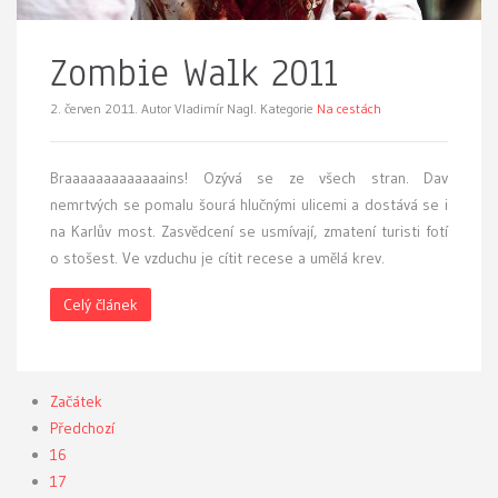
Zombie Walk 2011
2. červen 2011.
Autor Vladimír Nagl. Kategorie
Na cestách
B
raaaaaaaaaaaaains! Ozývá se ze všech stran. Dav
nemrtvých se pomalu šourá hlučnými ulicemi a dostává se i
na Karlův most. Zasvědcení se usmívají, zmatení turisti fotí
o stošest. Ve vzduchu je cítit recese a umělá krev.
Celý článek
Začátek
Předchozí
16
17