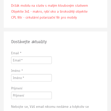
Držák mobilu na stativ s malým kloubovým stativem
Objektiv 3v1 - makro, rybí oko a širokoúhlý objektiv
CPL filtr - cirkulární polarizační filr pro mobily
Dostávejte aktuality
Email
*
Jméno
*
Příjmení
Nebojte se, Váš email nikomu nedáme a kdykoliv se