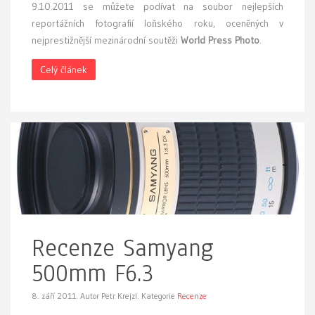
9.10.2011 se můžete podívat na soubor nejlepších
reportážních fotografií loňského roku, oceněných v
nejprestižnější mezinárodní soutěži
World Press Photo
.
Celý článek
Recenze Samyang
500mm F6.3
8. září 2011.
Autor Petr Krejzl. Kategorie
Recenze