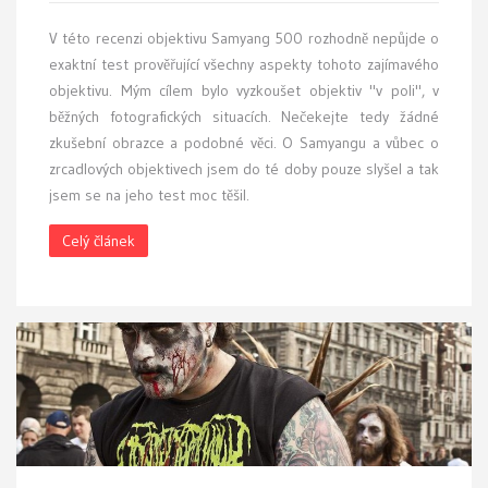
V této recenzi objektivu Samyang 500 rozhodně nepůjde o
exaktní test prověřující všechny aspekty tohoto zajímavého
objektivu. Mým cílem bylo vyzkoušet objektiv "v poli", v
běžných fotografických situacích. Nečekejte tedy žádné
zkušební obrazce a podobné věci. O Samyangu a vůbec o
zrcadlových objektivech jsem do té doby pouze slyšel a tak
jsem se na jeho test moc těšil.
Celý článek