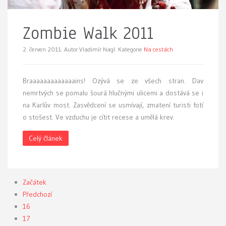
Zombie Walk 2011
2. červen 2011.
Autor Vladimír Nagl. Kategorie
Na cestách
B
raaaaaaaaaaaaains! Ozývá se ze všech stran. Dav
nemrtvých se pomalu šourá hlučnými ulicemi a dostává se i
na Karlův most. Zasvědcení se usmívají, zmatení turisti fotí
o stošest. Ve vzduchu je cítit recese a umělá krev.
Celý článek
Začátek
Předchozí
16
17