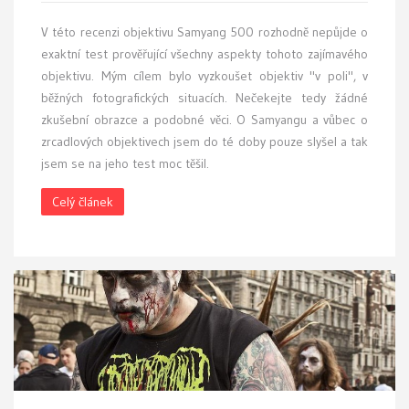
V této recenzi objektivu Samyang 500 rozhodně nepůjde o
exaktní test prověřující všechny aspekty tohoto zajímavého
objektivu. Mým cílem bylo vyzkoušet objektiv "v poli", v
běžných fotografických situacích. Nečekejte tedy žádné
zkušební obrazce a podobné věci. O Samyangu a vůbec o
zrcadlových objektivech jsem do té doby pouze slyšel a tak
jsem se na jeho test moc těšil.
Celý článek