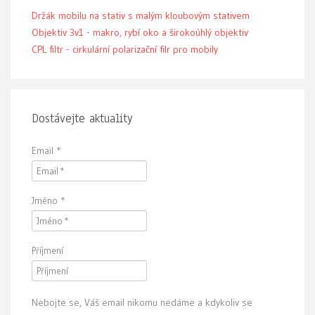
Držák mobilu na stativ s malým kloubovým stativem
Objektiv 3v1 - makro, rybí oko a širokoúhlý objektiv
CPL filtr - cirkulární polarizační filr pro mobily
Dostávejte aktuality
Email
*
Jméno
*
Příjmení
Nebojte se, Váš email nikomu nedáme a kdykoliv se