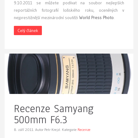
9.10.2011 se můžete podívat na soubor nejlepších
reportážních fotografií loňského roku, oceněných v
nejprestižnější mezinárodní soutěži
World Press Photo
.
Celý článek
Recenze Samyang
500mm F6.3
8. září 2011.
Autor Petr Krejzl. Kategorie
Recenze