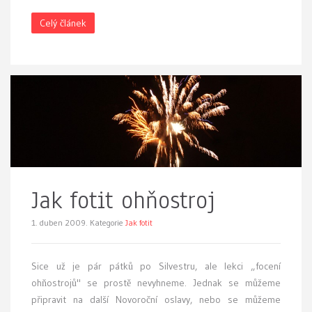
Celý článek
Jak fotit ohňostroj
1. duben 2009.
Kategorie
Jak fotit
S
ice už je pár pátků po Silvestru, ale lekci „focení
ohňostrojů" se prostě nevyhneme. Jednak se můžeme
připravit na další Novoroční oslavy, nebo se můžeme