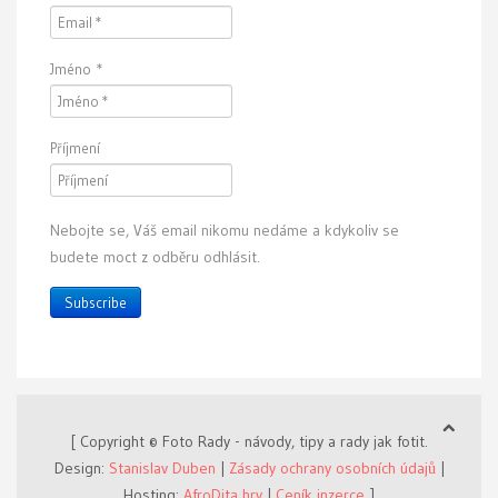
Jméno
*
Příjmení
Nebojte se, Váš email nikomu nedáme a kdykoliv se
budete moct z odběru odhlásit.
Subscribe
[ Copyright © Foto Rady - návody, tipy a rady jak fotit.
Design:
Stanislav Duben
|
Zásady ochrany osobních údajů
|
Hosting:
AfroDita hry
|
Ceník inzerce
]