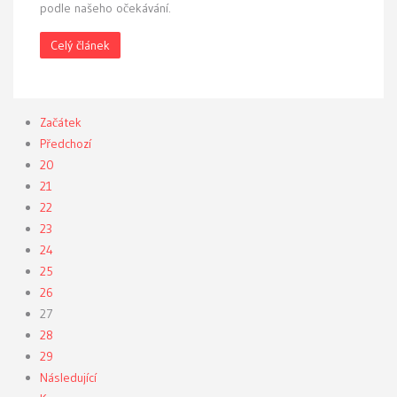
podle našeho očekávání.
Celý článek
Začátek
Předchozí
20
21
22
23
24
25
26
27
28
29
Následující