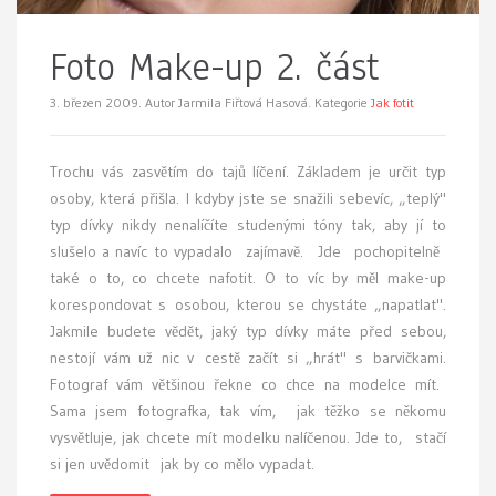
Foto Make-up 2. část
3. březen 2009.
Autor Jarmila Fiřtová Hasová. Kategorie
Jak fotit
T
rochu vás zasvětím do tajů líčení. Základem je určit typ
osoby, která přišla. I kdyby jste se snažili sebevíc, „teplý"
typ dívky nikdy nenalíčíte studenými tóny tak, aby jí to
slušelo a navíc to vypadalo zajímavě. Jde pochopitelně
také o to, co chcete nafotit. O to víc by měl make-up
korespondovat s osobou, kterou se chystáte „napatlat".
Jakmile budete vědět, jaký typ dívky máte před sebou,
nestojí vám už nic v cestě začít si „hrát" s barvičkami.
Fotograf vám většinou řekne co chce na modelce mít.
Sama jsem fotografka, tak vím, jak těžko se někomu
vysvětluje, jak chcete mít modelku nalíčenou. Jde to, stačí
si jen uvědomit jak by co mělo vypadat.