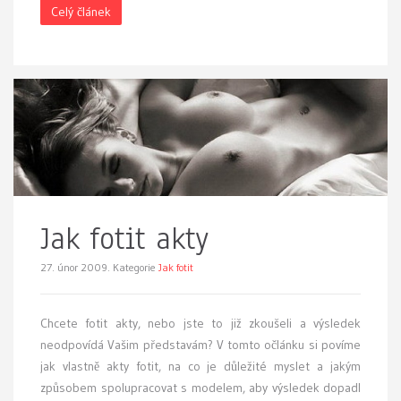
Celý článek
Jak fotit akty
27. únor 2009.
Kategorie
Jak fotit
Ch
cete fotit akty, nebo jste to již zkoušeli a výsledek
neodpovídá Vašim představám? V tomto očlánku si povíme
jak vlastně akty fotit, na co je důležité myslet a jakým
způsobem spolupracovat s modelem, aby výsledek dopadl