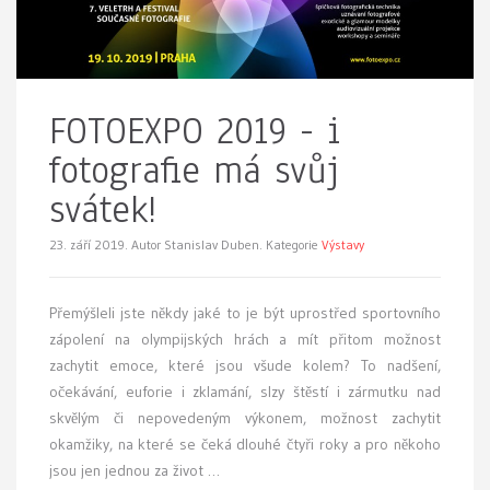
FOTOEXPO 2019 - i
fotografie má svůj
svátek!
23. září 2019.
Autor Stanislav Duben. Kategorie
Výstavy
Přemýšleli jste někdy jaké to je být uprostřed sportovního
zápolení na olympijských hrách a mít přitom možnost
zachytit emoce, které jsou všude kolem? To nadšení,
očekávání, euforie i zklamání, slzy štěstí i zármutku nad
skvělým či nepovedeným výkonem, možnost zachytit
okamžiky, na které se čeká dlouhé čtyři roky a pro někoho
jsou jen jednou za život …