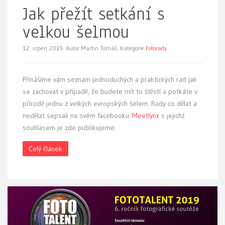
Jak přežít setkání s
velkou šelmou
12. srpen 2019.
Autor Martin Tomáš. Kategorie
Fotorady
Přinášíme vám seznam jednoduchých a praktických rad jak
se zachovat v případě, že budete mít to štěstí a potkáte v
přírodě jednu z velkých evropských šelem. Rady co dělat a
nedělat sepsali na svém facebooku
Meetlynx
s jejichž
souhlasem je zde publikujeme.
Celý článek