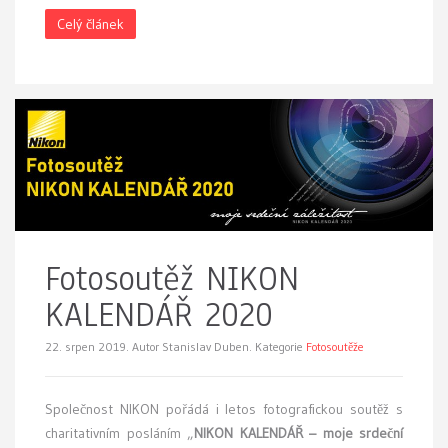
Celý článek
Fotosoutěž NIKON
KALENDÁŘ 2020
22. srpen 2019.
Autor Stanislav Duben. Kategorie
Fotosoutěže
Společnost NIKON pořádá i letos fotografickou soutěž s
charitativním posláním „
NIKON KALENDÁŘ – moje srdeční