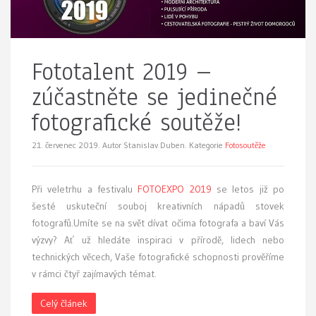
Fototalent 2019 –
zúčastněte se jedinečné
fotografické soutěže!
21. červenec 2019.
Autor Stanislav Duben. Kategorie
Fotosoutěže
Při veletrhu a festivalu
FOTOEXPO 2019
se letos již po
šesté uskuteční souboj kreativních nápadů stovek
fotografů.Umíte se na svět dívat očima fotografa a baví Vás
výzvy? Ať už hledáte inspiraci v přírodě, lidech nebo
technických věcech, Vaše fotografické schopnosti prověříme
v rámci čtyř zajímavých témat.
Celý článek