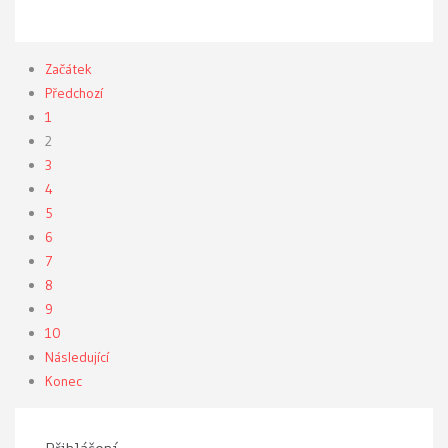
Začátek
Předchozí
1
2
3
4
5
6
7
8
9
10
Následující
Konec