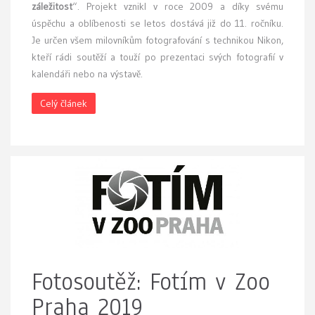
záležitost
“. Projekt vznikl v roce 2009 a díky svému
úspěchu a oblíbenosti se letos dostává již do 11. ročníku.
Je určen všem milovníkům fotografování s technikou Nikon,
kteří rádi soutěží a touží po prezentaci svých fotografií v
kalendáři nebo na výstavě.
Celý článek
Fotosoutěž: Fotím v Zoo
Praha 2019