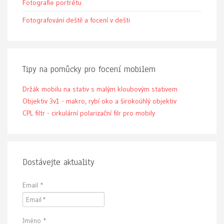
Fotografie portrétu
Fotografování deště a focení v dešti
Tipy na pomůcky pro focení mobilem
Držák mobilu na stativ s malým kloubovým stativem
Objektiv 3v1 - makro, rybí oko a širokoúhlý objektiv
CPL filtr - cirkulární polarizační filr pro mobily
Dostávejte aktuality
Email
*
Jméno
*