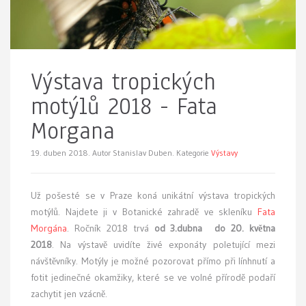
Výstava tropických
motýlů 2018 - Fata
Morgana
19. duben 2018.
Autor Stanislav Duben. Kategorie
Výstavy
Už pošesté se v Praze koná
unikátní výstava tropických
motýlů. Najdete ji v Botanické zahradě ve skleníku
Fata
Morgána
. Ročník 2018 trvá
od 3.dubna do 20. května
2018
. Na výstavě uvidíte živé exponáty poletující mezi
návštěvníky. Motýly je možné pozorovat přímo při línhnutí a
fotit jedinečné okamžiky, které se ve volné přírodě podaří
zachytit jen vzácně.