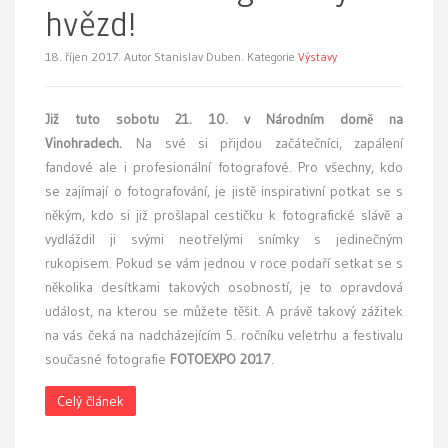
hvězd!
18. říjen 2017.
Autor Stanislav Duben. Kategorie
Výstavy
Již tuto sobotu 21. 10. v Národním domě na
Vinohradech.
Na své si přijdou začátečníci, zapálení
fandové ale i profesionální fotografové. Pro všechny, kdo
se zajímají o fotografování, je jistě inspirativní potkat se s
někým, kdo si již prošlapal cestičku k fotografické slávě a
vydláždil ji svými neotřelými snímky s jedinečným
rukopisem. Pokud se vám jednou v roce podaří setkat se s
několika desítkami takových osobností, je to opravdová
událost, na kterou se můžete těšit. A právě takový zážitek
na vás čeká na nadcházejícím 5. ročníku veletrhu a festivalu
současné fotografie
FOTOEXPO 2017
.
Celý článek