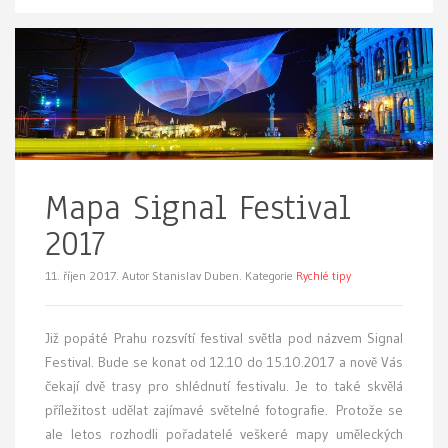
Mapa Signal Festival
2017
11. říjen 2017.
Autor Stanislav Duben. Kategorie
Rychlé tipy
Již popáté Prahu rozsvítí festival světla pod názvem Signal
Festival. Bude se konat od 12.10 do 15.10.2017 a nově Vás
čekají dvě trasy pro shlédnutí festivalu. Je to také skvělá
příležitost udělat zajímavé světelné fotografie. Protože se
ale letos rozhodli pořadatelé veškeré mapy uměleckých