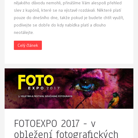
nějakého důvodu nemohli, přinášíme Vám alespoň přehled
slev z kupónů, které se na výstavě rozdávali. Některé platí
pouze do dnešního dne, takže pokud je budete chtít využít,
podívejte se dobře do kdy nabídka platí a dlouho
neotálejte.
Celý článek
FOTOEXPO 2017 - v
obležení fotografických