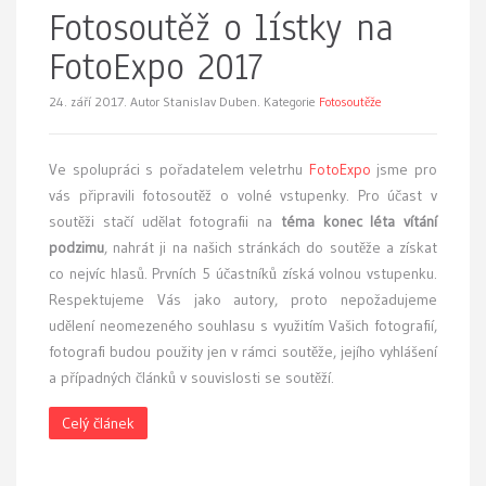
Fotosoutěž o lístky na
FotoExpo 2017
24. září 2017.
Autor Stanislav Duben. Kategorie
Fotosoutěže
Ve spolupráci s pořadatelem veletrhu
FotoExpo
jsme pro
vás připravili fotosoutěž o volné vstupenky. Pro účast v
soutěži stačí udělat fotografii na
téma konec léta vítání
podzimu
, nahrát ji na našich stránkách do soutěže a získat
co nejvíc hlasů. Prvních 5 účastníků získá volnou vstupenku.
Respektujeme Vás jako autory, proto nepožadujeme
udělení neomezeného souhlasu s využitím Vašich fotografií,
fotografi budou použity jen v rámci soutěže, jejího vyhlášení
a případných článků v souvislosti se soutěží.
Celý článek