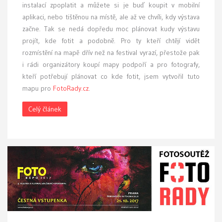
instalací zpoplatit a můžete si je buď koupit v mobilní
aplikaci, nebo tištěnou na místě, ale až ve chvíli, kdy výstava
začne. Tak se nedá dopředu moc plánovat kudy výstavu
projít, kde fotit a podobně. Pro ty kteří chtějí vidět
rozmístění na mapě dřív než na festival vyrazí, přestože pak
i rádi organizátory koupí mapy podpoří a pro fotografy,
kteří potřebují plánovat co kde fotit, jsem vytvořil tuto
mapu pro
FotoRady.cz
.
Celý článek