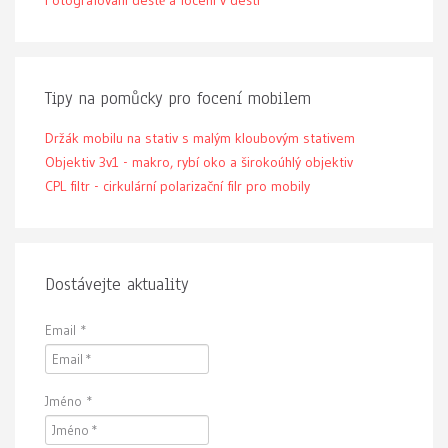
Fotografování deště a focení v dešti
Tipy na pomůcky pro focení mobilem
Držák mobilu na stativ s malým kloubovým stativem
Objektiv 3v1 - makro, rybí oko a širokoúhlý objektiv
CPL filtr - cirkulární polarizační filr pro mobily
Dostávejte aktuality
Email
*
Jméno
*