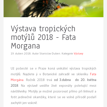
Výstava tropických
motýlů 2018 - Fata
Morgana
19. duben 2018.
Autor Stanislav Duben. Kategorie
Výstavy
Už pošesté se v Praze koná
unikátní výstava tropických
motýlů. Najdete ji v Botanické zahradě ve skleníku
Fata
Morgána
. Ročník 2018 trvá
od 3.dubna do 20. května
2018
. Na výstavě uvidíte živé exponáty poletující mezi
návštěvníky. Motýly je možné pozorovat přímo při línhnutí a
fotit jedinečné okamžiky, které se ve volné přírodě podaří
zachytit jen vzácně.