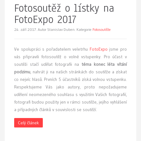
Fotosoutěž o lístky na
FotoExpo 2017
24. září 2017.
Autor Stanislav Duben. Kategorie
Fotosoutěže
Ve spolupráci s pořadatelem veletrhu
FotoExpo
jsme pro
vás připravili fotosoutěž o volné vstupenky. Pro účast v
soutěži stačí udělat fotografii na
téma konec léta vítání
podzimu
, nahrát ji na našich stránkách do soutěže a získat
co nejvíc hlasů. Prvních 5 účastníků získá volnou vstupenku.
Respektujeme Vás jako autory, proto nepožadujeme
udělení neomezeného souhlasu s využitím Vašich fotografií,
fotografi budou použity jen v rámci soutěže, jejího vyhlášení
a případných článků v souvislosti se soutěží.
Celý článek