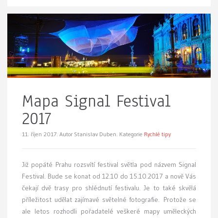
Mapa Signal Festival
2017
11. říjen 2017.
Autor Stanislav Duben. Kategorie
Rychlé tipy
Již popáté Prahu rozsvítí festival světla pod názvem Signal
Festival. Bude se konat od 12.10 do 15.10.2017 a nově Vás
čekají dvě trasy pro shlédnutí festivalu. Je to také skvělá
příležitost udělat zajímavé světelné fotografie. Protože se
ale letos rozhodli pořadatelé veškeré mapy uměleckých