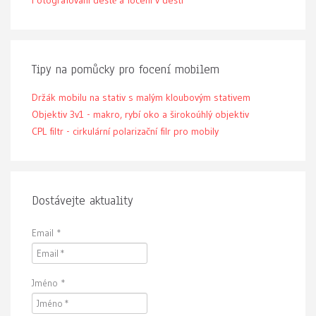
Fotografování deště a focení v dešti
Tipy na pomůcky pro focení mobilem
Držák mobilu na stativ s malým kloubovým stativem
Objektiv 3v1 - makro, rybí oko a širokoúhlý objektiv
CPL filtr - cirkulární polarizační filr pro mobily
Dostávejte aktuality
Email
*
Jméno
*