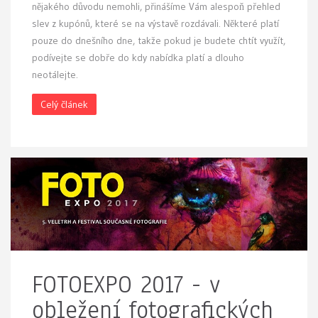
nějakého důvodu nemohli, přinášíme Vám alespoň přehled
slev z kupónů, které se na výstavě rozdávali. Některé platí
pouze do dnešního dne, takže pokud je budete chtít využít,
podívejte se dobře do kdy nabídka platí a dlouho
neotálejte.
Celý článek
FOTOEXPO 2017 - v
obležení fotografických