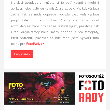
instalací zpoplatit a můžete si je buď koupit v mobilní
aplikaci, nebo tištěnou na místě, ale až ve chvíli, kdy výstava
začne. Tak se nedá dopředu moc plánovat kudy výstavu
projít, kde fotit a podobně. Pro ty kteří chtějí vidět
rozmístění na mapě dřív než na festival vyrazí, přestože pak
i rádi organizátory koupí mapy podpoří a pro fotografy,
kteří potřebují plánovat co kde fotit, jsem vytvořil tuto
mapu pro
FotoRady.cz
.
Celý článek