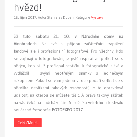
hvězd!
18. říjen 2017.
Autor Stanislav Duben. Kategorie
Výstavy
Již tuto sobotu 21. 10. v Národním domě na
Vinohradech.
Na své si přijdou začátečníci, zapálení
fandové ale i profesionální fotografové. Pro všechny, kdo
se zajímají o fotografování, je jistě inspirativní potkat se s
někým, kdo si již prošlapal cestičku k fotografické slávě a
vydláždil ji svými neotřelými snímky s jedinečným
rukopisem. Pokud se vám jednou v roce podaří setkat se s
několika desítkami takových osobností, je to opravdová
událost, na kterou se můžete těšit. A právě takový zážitek
na vás čeká na nadcházejícím 5. ročníku veletrhu a festivalu
současné fotografie
FOTOEXPO 2017
.
Celý článek