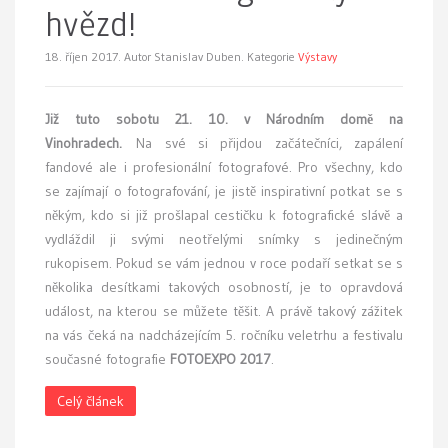
hvězd!
18. říjen 2017.
Autor Stanislav Duben. Kategorie
Výstavy
Již tuto sobotu 21. 10. v Národním domě na
Vinohradech.
Na své si přijdou začátečníci, zapálení
fandové ale i profesionální fotografové. Pro všechny, kdo
se zajímají o fotografování, je jistě inspirativní potkat se s
někým, kdo si již prošlapal cestičku k fotografické slávě a
vydláždil ji svými neotřelými snímky s jedinečným
rukopisem. Pokud se vám jednou v roce podaří setkat se s
několika desítkami takových osobností, je to opravdová
událost, na kterou se můžete těšit. A právě takový zážitek
na vás čeká na nadcházejícím 5. ročníku veletrhu a festivalu
současné fotografie
FOTOEXPO 2017
.
Celý článek