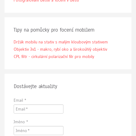
Fotografování deště a focení v dešti
Tipy na pomůcky pro focení mobilem
Držák mobilu na stativ s malým kloubovým stativem
Objektiv 3v1 - makro, rybí oko a širokoúhlý objektiv
CPL filtr - cirkulární polarizační filr pro mobily
Dostávejte aktuality
Email
*
Jméno
*