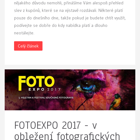
nějakého důvodu nemohli, přinášíme Vám alespoň přehled
slev z kupónů, které se na výstavě rozdávali. Některé platí
pouze do dnešního dne, takže pokud je budete chtít využít,
podívejte se dobře do kdy nabídka platí a dlouho
neotálejte.
Celý článek
FOTOEXPO 2017 - v
obležení fotografických