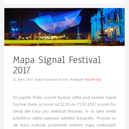
Mapa Signal Festival
2017
11. říjen 2017.
Autor Stanislav Duben. Kategorie
Rychlé tipy
Již popáté Prahu rozsvítí festival světla pod názvem Signal
Festival. Bude se konat od 12.10 do 15.10.2017 a nově Vás
čekají dvě trasy pro shlédnutí festivalu. Je to také skvělá
příležitost udělat zajímavé světelné fotografie. Protože se
ale letos rozhodli pořadatelé veškeré mapy uměleckých