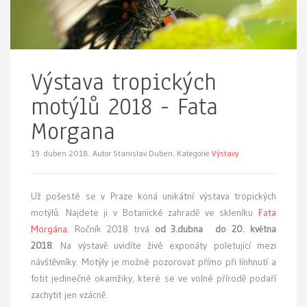
Výstava tropických
motýlů 2018 - Fata
Morgana
19. duben 2018.
Autor Stanislav Duben. Kategorie
Výstavy
Už pošesté se v Praze koná
unikátní výstava tropických
motýlů. Najdete ji v Botanické zahradě ve skleníku
Fata
Morgána
. Ročník 2018 trvá
od 3.dubna do 20. května
2018
. Na výstavě uvidíte živé exponáty poletující mezi
návštěvníky. Motýly je možné pozorovat přímo při línhnutí a
fotit jedinečné okamžiky, které se ve volné přírodě podaří
zachytit jen vzácně.