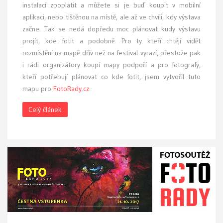
instalací zpoplatit a můžete si je buď koupit v mobilní
aplikaci, nebo tištěnou na místě, ale až ve chvíli, kdy výstava
začne. Tak se nedá dopředu moc plánovat kudy výstavu
projít, kde fotit a podobně. Pro ty kteří chtějí vidět
rozmístění na mapě dřív než na festival vyrazí, přestože pak
i rádi organizátory koupí mapy podpoří a pro fotografy,
kteří potřebují plánovat co kde fotit, jsem vytvořil tuto
mapu pro
FotoRady.cz
.
Celý článek