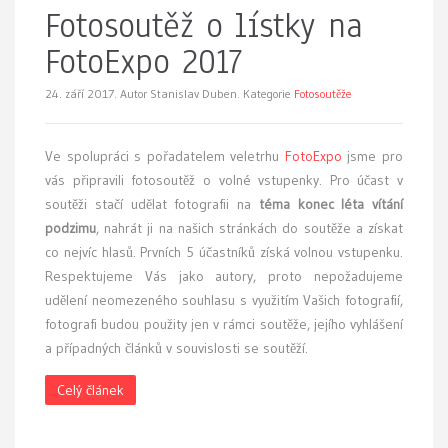
Fotosoutěž o lístky na
FotoExpo 2017
24. září 2017.
Autor Stanislav Duben. Kategorie
Fotosoutěže
Ve spolupráci s pořadatelem veletrhu
FotoExpo
jsme pro
vás připravili fotosoutěž o volné vstupenky. Pro účast v
soutěži stačí udělat fotografii na
téma konec léta vítání
podzimu
, nahrát ji na našich stránkách do soutěže a získat
co nejvíc hlasů. Prvních 5 účastníků získá volnou vstupenku.
Respektujeme Vás jako autory, proto nepožadujeme
udělení neomezeného souhlasu s využitím Vašich fotografií,
fotografi budou použity jen v rámci soutěže, jejího vyhlášení
a případných článků v souvislosti se soutěží.
Celý článek