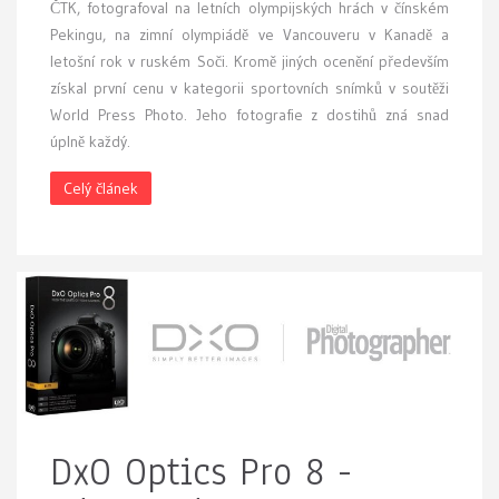
ČTK, fotografoval na letních olympijských hrách v čínském
Pekingu, na zimní olympiádě ve Vancouveru v Kanadě a
letošní rok v ruském Soči. Kromě jiných ocenění především
získal první cenu v kategorii sportovních snímků v soutěži
World Press Photo. Jeho fotografie z dostihů zná snad
úplně každý.
Celý článek
DxO Optics Pro 8 -