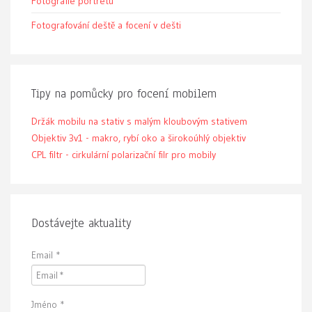
Fotografie portrétu
Fotografování deště a focení v dešti
Tipy na pomůcky pro focení mobilem
Držák mobilu na stativ s malým kloubovým stativem
Objektiv 3v1 - makro, rybí oko a širokoúhlý objektiv
CPL filtr - cirkulární polarizační filr pro mobily
Dostávejte aktuality
Email
*
Jméno
*