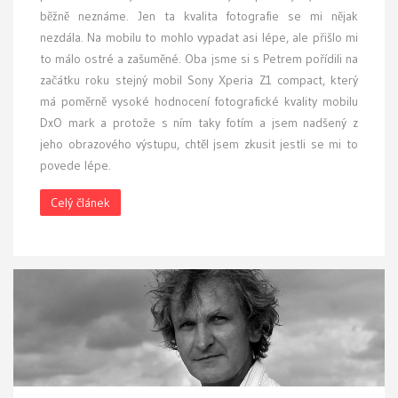
běžně neznáme. Jen ta kvalita fotografie se mi nějak
nezdála. Na mobilu to mohlo vypadat asi lépe, ale přišlo mi
to málo ostré a zašuměné. Oba jsme si s Petrem pořídili na
začátku roku stejný mobil Sony Xperia Z1 compact, který
má poměrně vysoké hodnocení fotografické kvality mobilu
DxO mark a protože s ním taky fotím a jsem nadšený z
jeho obrazového výstupu, chtěl jsem zkusit jestli se mi to
povede lépe.
Celý článek