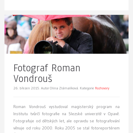
Fotograf Roman
Vondrouš
26. březen 2015.
Autor Olina Zlámalíková. Kategorie
Rozhovory
Roman Vondrouš vystudoval magisterský program na
Institutu tvůrčí fotografie na Slezské univerzitě v Opavě.
Fotografuje od dětských let, ale opravdu se fotografování
věnuje od roku 2000. Roku 2005 se stal fotoreportérem