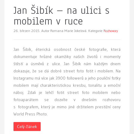
Jan Šibík – na ulici s
mobilem v ruce
26. březen 2015.
Autor Romana Marie Jokelová. Kategorie
Rozhovory
Jan Šibík, éterická osobnost české fotografie, která
dokumentuje hrůzné okamžiky našich životů i momenty
štěstí a úsměvů z ulice. Jan Šibík nám každým dnem
dokazuje, že se dá dobré street foto fotit i mobilem. Na
Instagramu má více jak 3900 followerů a jeho pouliční fotky
mobilem mají charakteristickou kresbu, tonalitu a emoční
náboj. Zdali je lehčí fotit street foto mobilem nebo
fotoaparátem se dozvíte v dnešním rozhovoru
s fotografem, který je mimo jiné držitelem prestižní ceny
World Press Photo.
Celý článek