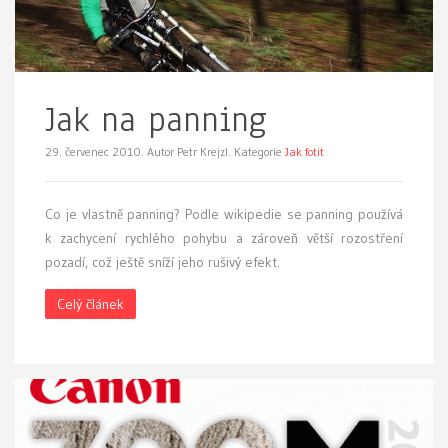
Jak na panning
29. červenec 2010.
Autor Petr Krejzl. Kategorie
Jak fotit
C
o je vlastně panning? Podle wikipedie se panning používá
k zachycení rychlého pohybu a zároveň větší rozostření
pozadí, což ještě sníží jeho rušivý efekt.
Celý článek