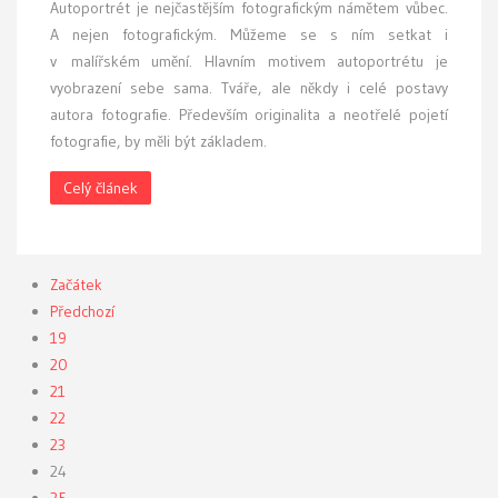
A
utoportrét je nejčastějším fotografickým námětem vůbec.
A nejen fotografickým. Můžeme se s ním setkat i
v malířském umění. Hlavním motivem autoportrétu je
vyobrazení sebe sama. Tváře, ale někdy i celé postavy
autora fotografie. Především originalita a neotřelé pojetí
fotografie, by měli být základem.
Celý článek
Začátek
Předchozí
19
20
21
22
23
24