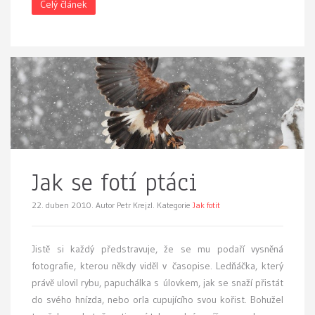
Celý článek
Jak se fotí ptáci
22. duben 2010.
Autor Petr Krejzl. Kategorie
Jak fotit
J
istě si každý předstravuje, že se mu podaří vysněná
fotografie, kterou někdy viděl v časopise. Ledňáčka, který
právě ulovil rybu, papuchálka s úlovkem, jak se snaží přistát
do svého hnízda, nebo orla cupujícího svou kořist. Bohužel