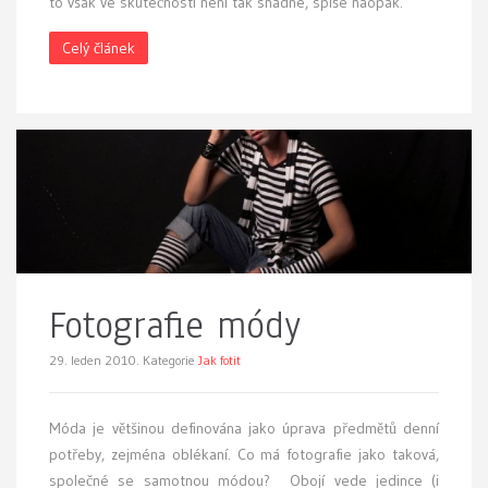
to však ve skutečnosti není tak snadné, spíše naopak.
Celý článek
Fotografie módy
29. leden 2010.
Kategorie
Jak fotit
M
óda je většinou definována jako úprava předmětů denní
potřeby, zejména oblékaní. Co má fotografie jako taková,
společné se samotnou módou? Obojí vede jedince (i