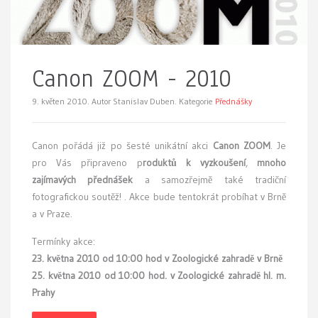
Canon ZOOM - 2010
9. květen 2010.
Autor Stanislav Duben. Kategorie
Přednášky
C
anon pořádá již po šesté unikátní akci
Canon ZOOM
. Je
pro Vás připraveno p
roduktů k vyzkoušení
,
mnoho
zajímavých přednášek
a samozřejmě také tradiční
fotografickou soutěž! . Akce bude tentokrát probíhat v Brně
a v Praze.
Termínky akce:
23. května 2010 od 10:00 hod v Zoologické zahradě v Brně
25. května 2010 od 10:00 hod. v Zoologické zahradě hl. m.
Prahy