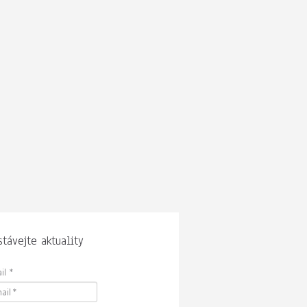
távejte aktuality
il
*