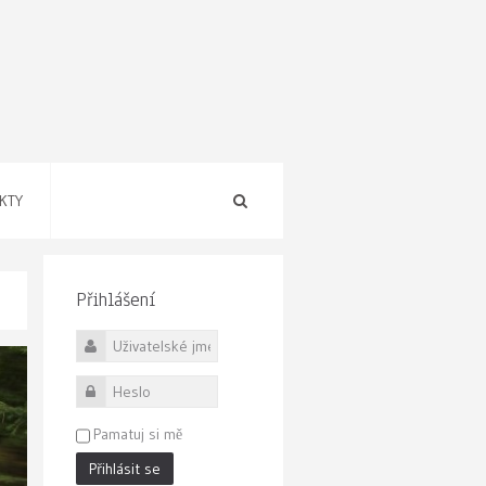
KTY
Přihlášení
Uživatelské jméno
Heslo
Pamatuj si mě
Přihlásit se