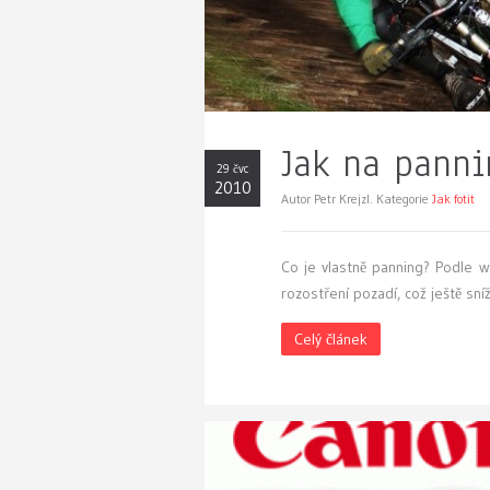
Jak na panni
29 čvc
2010
Autor Petr Krejzl. Kategorie
Jak fotit
C
o je vlastně panning? Podle w
rozostření pozadí, což ještě sníž
Celý článek