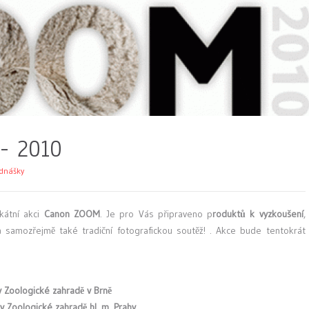
- 2010
ednášky
kátní akci
Canon ZOOM
. Je pro Vás připraveno p
roduktů k vyzkoušení
,
 samozřejmě také tradiční fotografickou soutěž! . Akce bude tentokrát
 Zoologické zahradě v Brně
 Zoologické zahradě hl. m. Prahy