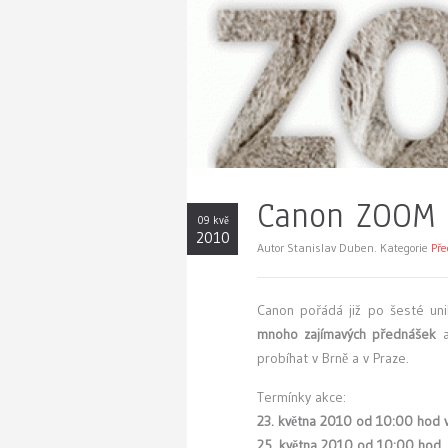
Canon ZOOM 
09 kvě
2010
Autor Stanislav Duben. Kategorie
Př
C
anon pořádá již po šesté uni
mnoho zajímavých přednášek
a
probíhat v Brně a v Praze.
Termínky akce:
23. května 2010 od 10:00 hod v
25. května 2010 od 10:00 hod. v