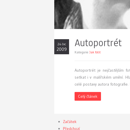
Autoportrét
24 čvc
2009
Kategorie
Jak fotit
A
utoportrét je nejčastějším 
setkat i v malířském umění. Hl
celé postavy autora fotografie. 
Celý článek
Začátek
Předchozí