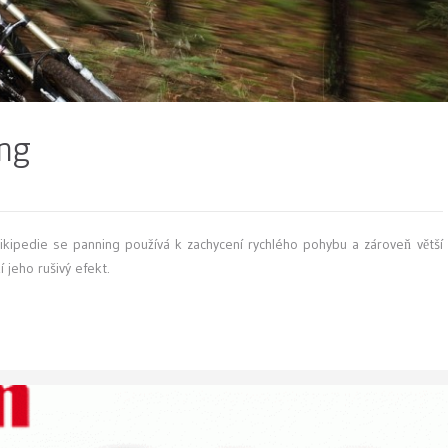
ng
ikipedie se panning používá k zachycení rychlého pohybu a zároveň větší
í jeho rušivý efekt.