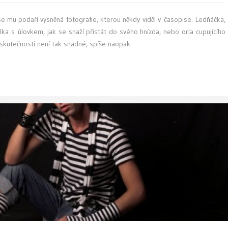
 se mu podaří vysněná fotografie, kterou někdy viděl v časopise. Ledňáčka,
álka s úlovkem, jak se snaží přistát do svého hnízda, nebo orla cupujícího
 skutečnosti není tak snadné, spíše naopak.