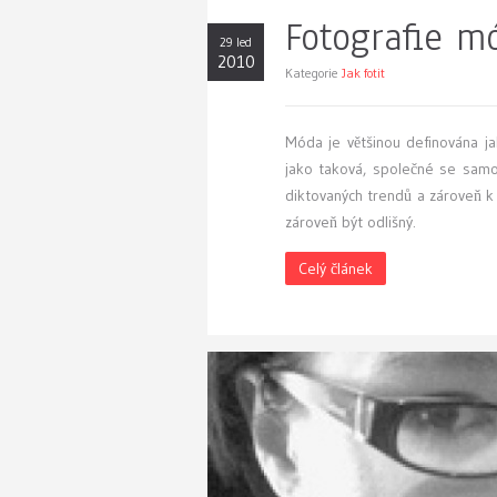
Fotografie m
29 led
2010
Kategorie
Jak fotit
M
óda je většinou definována j
jako taková, společné se sam
diktovaných trendů a zároveň k
zároveň být odlišný.
Celý článek