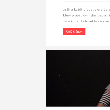
J
istě si každý předstravuje, že
který právě ulovil rybu, papuch
svou kořist. Bohužel to však ve
Celý článek