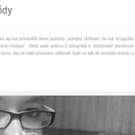
ódy
ako úprava předmětů denní potřeby, zejména oblékaní. Co má fotografie
otnou módou? Obojí vede jedince (i fotografa) k dodržování všeobecně
 tomu, aby se svým projevem odlišoval. Vejít se tak do módního trendu a