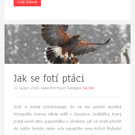
Celý článek
Jak se fotí ptáci
22. duben 2010.
Autor Petr Krejzl. Kategorie
Jak fotit
J
istě si každý předstravuje, že se mu podaří vysněná
fotografie, kterou někdy viděl v časopise. Ledňáčka, který
právě ulovil rybu, papuchálka s úlovkem, jak se snaží přistát
do svého hnízda, nebo orla cupujícího svou kořist. Bohužel