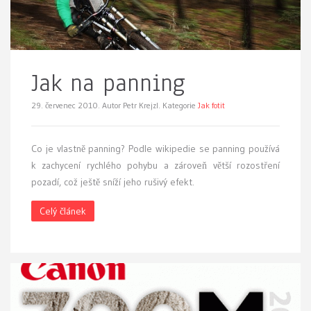
Jak na panning
29. červenec 2010.
Autor Petr Krejzl. Kategorie
Jak fotit
C
o je vlastně panning? Podle wikipedie se panning používá
k zachycení rychlého pohybu a zároveň větší rozostření
pozadí, což ještě sníží jeho rušivý efekt.
Celý článek