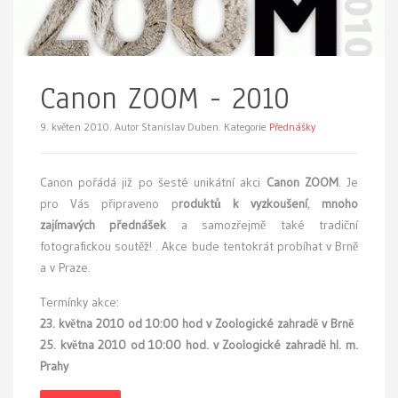
Canon ZOOM - 2010
9. květen 2010.
Autor Stanislav Duben. Kategorie
Přednášky
C
anon pořádá již po šesté unikátní akci
Canon ZOOM
. Je
pro Vás připraveno p
roduktů k vyzkoušení
,
mnoho
zajímavých přednášek
a samozřejmě také tradiční
fotografickou soutěž! . Akce bude tentokrát probíhat v Brně
a v Praze.
Termínky akce:
23. května 2010 od 10:00 hod v Zoologické zahradě v Brně
25. května 2010 od 10:00 hod. v Zoologické zahradě hl. m.
Prahy