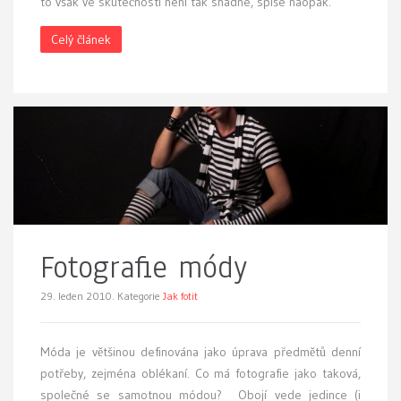
to však ve skutečnosti není tak snadné, spíše naopak.
Celý článek
Fotografie módy
29. leden 2010.
Kategorie
Jak fotit
M
óda je většinou definována jako úprava předmětů denní
potřeby, zejména oblékaní. Co má fotografie jako taková,
společné se samotnou módou? Obojí vede jedince (i