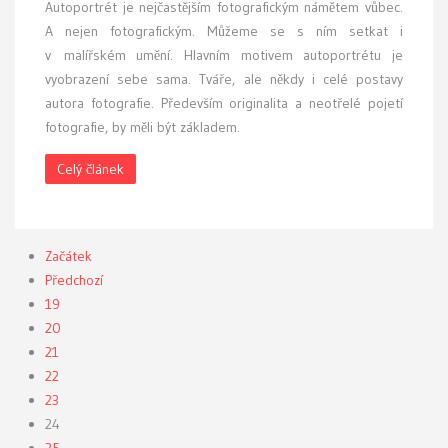
A
utoportrét je nejčastějším fotografickým námětem vůbec.
A nejen fotografickým. Můžeme se s ním setkat i
v malířském umění. Hlavním motivem autoportrétu je
vyobrazení sebe sama. Tváře, ale někdy i celé postavy
autora fotografie. Především originalita a neotřelé pojetí
fotografie, by měli být základem.
Celý článek
Začátek
Předchozí
19
20
21
22
23
24