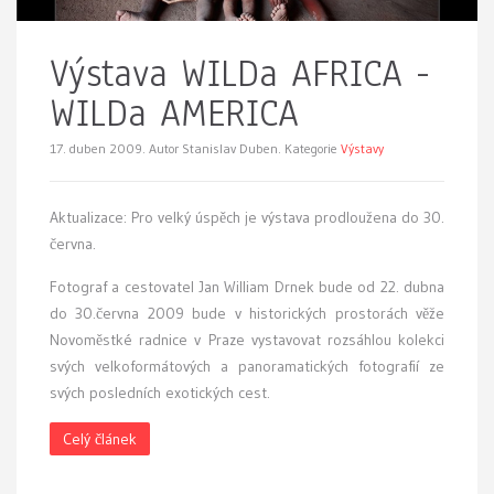
Výstava WILDa AFRICA -
WILDa AMERICA
17. duben 2009.
Autor Stanislav Duben. Kategorie
Výstavy
A
ktualizace: Pro velký úspěch je výstava prodloužena do 30.
června.
Fotograf a cestovatel Jan William Drnek bude od 22. dubna
do 30.června 2009 bude v historických prostorách věže
Novoměstké radnice v Praze vystavovat rozsáhlou kolekci
svých velkoformátových a panoramatických fotografií ze
svých posledních exotických cest.
Celý článek