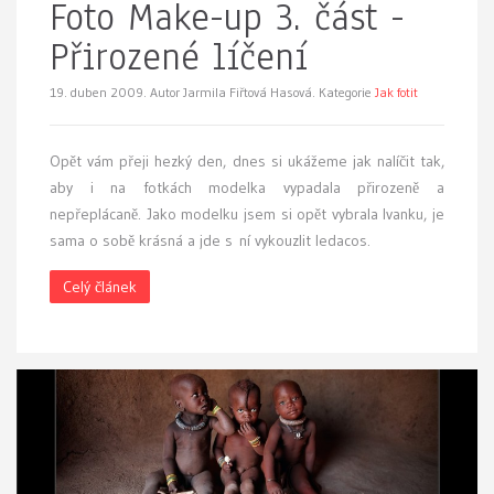
Foto Make-up 3. část -
Přirozené líčení
19. duben 2009.
Autor Jarmila Fiřtová Hasová. Kategorie
Jak fotit
O
pět vám přeji hezký den, dnes si ukážeme jak nalíčit tak,
aby i na fotkách modelka vypadala přirozeně a
nepřeplácaně. Jako modelku jsem si opět vybrala Ivanku, je
sama o sobě krásná a jde s ní vykouzlit ledacos.
Celý článek