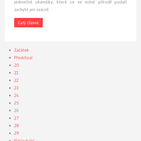
jedinečné okamžiky, které se ve volné přírodě podaří
zachytit jen vzácně.
Celý článek
Začátek
Předchozí
20
21
22
23
24
25
26
27
28
29
Následující