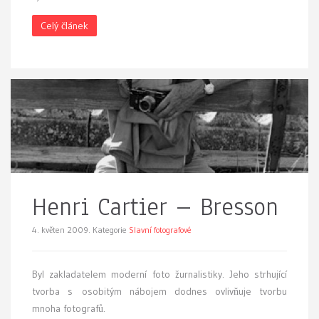
Celý článek
Henri Cartier – Bresson
4. květen 2009.
Kategorie
Slavní fotografové
B
yl zakladatelem moderní foto žurnalistiky. Jeho strhující
tvorba s osobitým nábojem dodnes ovlivňuje tvorbu
mnoha fotografů.