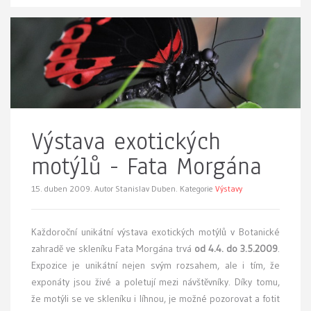
Výstava exotických
motýlů - Fata Morgána
15. duben 2009.
Autor Stanislav Duben. Kategorie
Výstavy
K
aždoroční unikátní výstava exotických motýlů v Botanické
zahradě ve skleníku Fata Morgána trvá
od 4.4. do 3.5.2009
.
Expozice je unikátní nejen svým rozsahem, ale i tím, že
exponáty jsou živé a poletují mezi návštěvníky. Díky tomu,
že motýli se ve skleníku i líhnou, je možné pozorovat a fotit