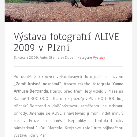
Výstava fotografií ALIVE
2009 v Plzni
5. květen 2009.
Autor Stanislav Duben. Kategorie
Výstavy
P
o úspěšné expozici velkoplošných fotografií s názvem
„Země krásná neznámá“
francouzského fotografa
Yanna
Arthuse-Bertranda
, kterou před třemi lety vidělo v Praze na
Kampě 1 300 000 lidí a o rok později v Plzni 600 000 lidí,
přichází Bertrand s další výstavou zaměřenou na ochranu
přírody. Jmenuje se ALIVE a návštěvníci ji mohli vidět minulý
rok v Praze na náměstí Republiky. I tentokrát díky
náměstkyni JUDr. Marcele Krejsové uvidí tuto výjimečnou
výstavu lidé v Plzni.