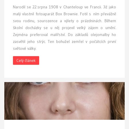
Narodil se 22.srpna 1908 v Chanteloup ve Francii. Již jako
malý vlastnil fotoaparát Box Brownie. Fotil s ním převážně
svou rodinu, sourozence a výlety o prázdninách. Během
školní docházky se u něj projevil velký zájem o umění.
Zejména preferoval malířství. Do základů olejomalby ho
zasvětil jeho strýc. Ten bohužel zemřel v počátcích první
světové války.
Celý článek