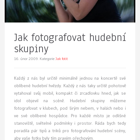
Jak fotografovat hudební
skupiny
16. únor 2009.
Kategorie
Jak fotit
K
aždý z nás byl určitě minimálně jednou na koncertě své
oblíbené hudební hvězdy. Každý z nás taky určitě pohotově
vytahoval svůj mobil, kompakt či zrcadlovku hned, jak se
idol objevil na scéně. Hudební skupiny můžeme
fotografovat v klubech, pod širým nebem, v halách nebo i
ve své oblíbené hospůdce. Pro každé místo je odlišné
stanoviště, světelné podmínky i prostor. Ráda bych tedy
poradila pár tipů a triků pro fotografování hudební scény,
aby vaše fotky byly tím pravým ořechovým.