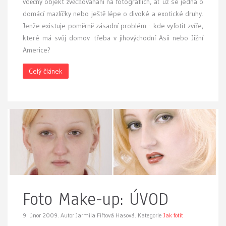
vděčný objekt zvěčňovanání na fotografiích, ať už se jedná o
domácí mazlíčky nebo ještě lépe o divoké a exotické druhy.
Jenže existuje poměrně zásadní problém - kde vyfotit zvíře,
které má svůj domov třeba v jihovýchodní Asii nebo Jižní
Americe?
Celý článek
Foto Make-up: ÚVOD
9. únor 2009.
Autor Jarmila Fiřtová Hasová. Kategorie
Jak fotit