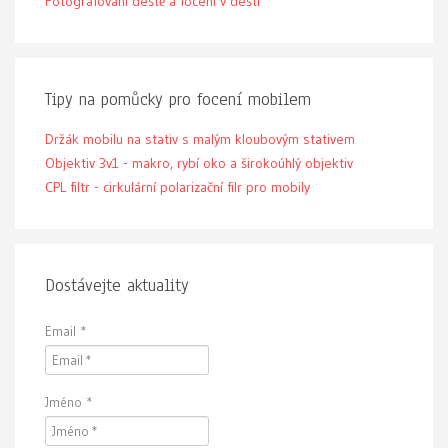
Fotografování deště a focení v dešti
Tipy na pomůcky pro focení mobilem
Držák mobilu na stativ s malým kloubovým stativem
Objektiv 3v1 - makro, rybí oko a širokoúhlý objektiv
CPL filtr - cirkulární polarizační filr pro mobily
Dostávejte aktuality
Email
*
Jméno
*