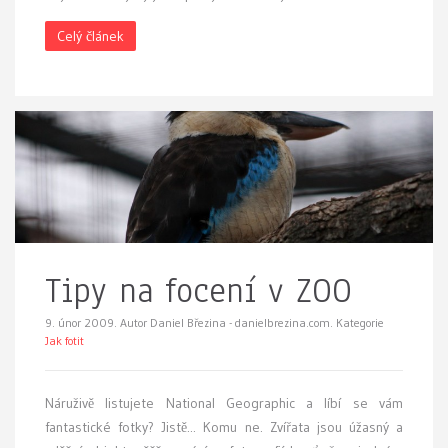
Celý článek
Tipy na focení v ZOO
9. únor 2009.
Autor Daniel Březina - danielbrezina.com. Kategorie
Jak fotit
N
áruživě listujete National Geographic a líbí se vám
fantastické fotky? Jistě... Komu ne. Zvířata jsou úžasný a