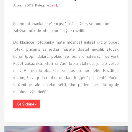
3. únor 2009.
Kategorie
Jak fotit
P
ojem fotobanka je všem jistě znám. Dnes se budeme
zabývat mikrofotobankou. Jaký je rozdíl?
Do klasické fotobanky máte možnost nahrát určitý počet
fotek, přičemž za jednu můžete dostat několik stovek
korun (popř. dolarů, pokud se jedná o zahraniční server).
Počet zákazníků, kteří si Vaší fotku stáhnou, je ale velice
malý. V mikrofotobankách se postup moc neliší. Rozdíl je
v tom, že za jednu fotku dostanete „jen" pár centů. Počet
stažení je ale daleko větší, tím pádem pro fotografy
mnohem výhodnější.
Celý článek