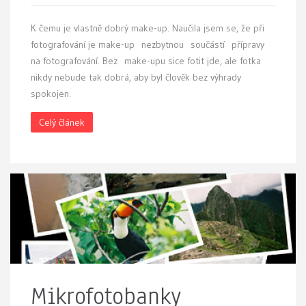
K
čemu je vlastně dobrý make-up. Naučila jsem se, že při
fotografování je make-up nezbytnou součástí přípravy
na fotografování. Bez make-upu sice fotit jde, ale fotka
nikdy nebude tak dobrá, aby byl člověk bez výhrady
spokojen.
Celý článek
Mikrofotobanky