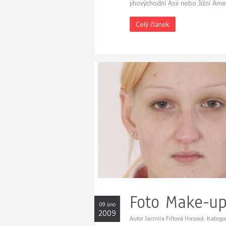
jihovýchodní Asii nebo Jižní Ame
Celý článek
Foto Make-u
09 úno
2009
Autor Jarmila Fiřtová Hasová. Katego