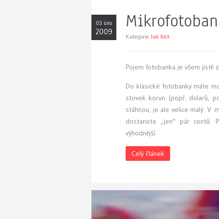
Mikrofotoban
03 úno
2009
Kategorie
Jak fotit
P
ojem fotobanka je všem jistě 
Do klasické fotobanky máte mož
stovek korun (popř. dolarů, po
stáhnou, je ale velice malý. V 
dostanete „jen" pár centů. 
výhodnější.
Celý článek