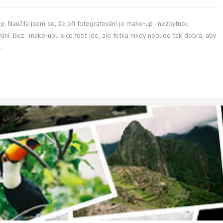
p. Naučila jsem se, že při fotografování je make-up nezbytnou
ání. Bez make-upu sice fotit jde, ale fotka nikdy nebude tak dobrá, aby
.