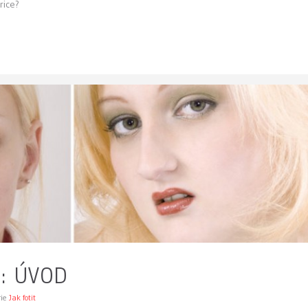
rice?
p: ÚVOD
rie
Jak fotit