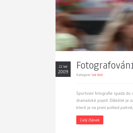
Fotografován
22 led
2009
Kategorie
Jak fotit
S
portovní fotografie spadá do 
dramatické pojetí. Důležité je z
které je na první pohled patrné
Celý článek