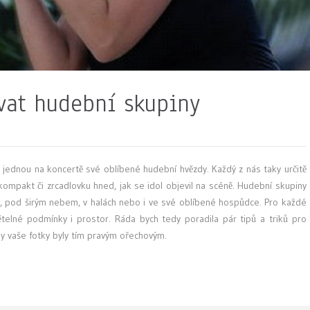
ovat hudební skupiny
ě jednou na koncertě své oblíbené hudební hvězdy. Každý z nás taky určitě
kompakt či zrcadlovku hned, jak se idol objevil na scéně. Hudební skupiny
, pod širým nebem, v halách nebo i ve své oblíbené hospůdce. Pro každé
větelné podmínky i prostor. Ráda bych tedy poradila pár tipů a triků pro
by vaše fotky byly tím pravým ořechovým.