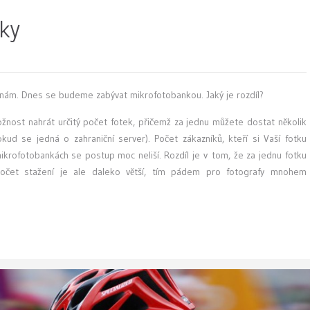
ky
znám. Dnes se budeme zabývat mikrofotobankou. Jaký je rozdíl?
nost nahrát určitý počet fotek, přičemž za jednu můžete dostat několik
kud se jedná o zahraniční server). Počet zákazníků, kteří si Vaší fotku
mikrofotobankách se postup moc neliší. Rozdíl je v tom, že za jednu fotku
Počet stažení je ale daleko větší, tím pádem pro fotografy mnohem