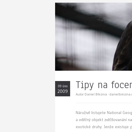
Tipy na foce
09 úno
2009
Autor Daniel Březina - danielbrezina
N
áruživě listujete National Geog
a vděčný objekt zvěčňovanání na
exotické druhy. Jenže existuje 