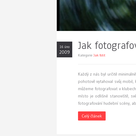
Jak fotograf
16 úno
2009
Kategorie
Jak fotit
K
aždý z nás byl určitě minimáln
pohotově vytahoval svůj mobil, 
můžeme fotografovat v klubech
místo je odlišné stanoviště, s
fotografování hudební scény, a
Celý článek