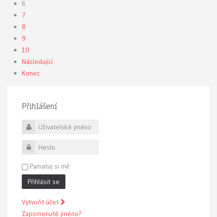
6
7
8
9
10
Následující
Konec
Přihlášení
Uživatelské jméno
Heslo
Pamatuj si mě
Přihlásit se
Vytvořit účet
Zapomenuté jméno?