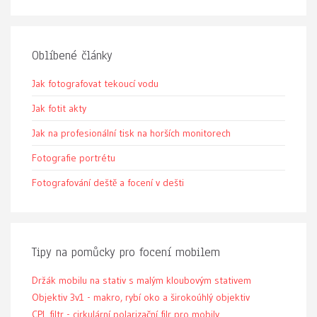
Oblíbené články
Jak fotografovat tekoucí vodu
Jak fotit akty
Jak na profesionální tisk na horších monitorech
Fotografie portrétu
Fotografování deště a focení v dešti
Tipy na pomůcky pro focení mobilem
Držák mobilu na stativ s malým kloubovým stativem
Objektiv 3v1 - makro, rybí oko a širokoúhlý objektiv
CPL filtr - cirkulární polarizační filr pro mobily