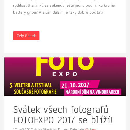
rychlost 9 snímků za sekundu ještě jednu podmínku kromě
battery gripu? A s čím dalším je taky dobré počítat?
Celý článek
Svátek všech fotografů
FOTOEXPO 2017 se blíží!
17. září 2017.
Autor Stanislav Duben. Kategorie
Výstavy