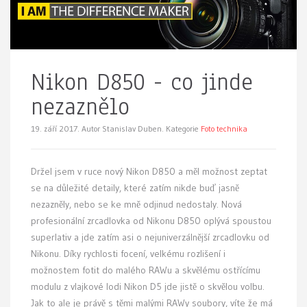
Nikon D850 - co jinde
nezaznělo
19. září 2017.
Autor Stanislav Duben. Kategorie
Foto technika
Držel jsem v ruce nový Nikon D850 a měl možnost zeptat
se na důležité detaily, které zatím nikde buď jasně
nezazněly, nebo se ke mně odjinud nedostaly. Nová
profesionální zrcadlovka od Nikonu D850 oplývá spoustou
superlativ a jde zatím asi o nejuniverzálnější zrcadlovku od
Nikonu. Díky rychlosti focení, velkému rozlišení i
možnostem fotit do malého RAWu a skvělému ostřícímu
modulu z vlajkové lodi Nikon D5 jde jistě o skvělou volbu.
Jak to ale je právě s těmi malými RAWy soubory, víte že má