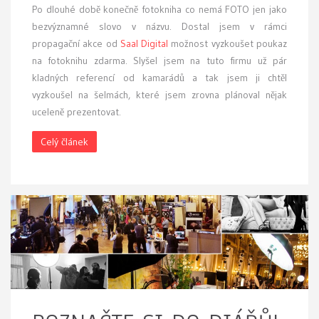
Po dlouhé době konečně fotokniha co nemá FOTO jen jako
bezvýznamné slovo v názvu. Dostal jsem v rámci
propagační akce od
Saal Digital
možnost vyzkoušet poukaz
na fotoknihu zdarma. Slyšel jsem na tuto firmu už pár
kladných referencí od kamarádů a tak jsem ji chtěl
vyzkoušel na šelmách, které jsem zrovna plánoval nějak
uceleně prezentovat.
Celý článek