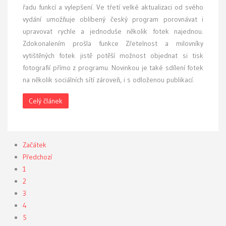
řadu funkcí a vylepšení. Ve třetí velké aktualizaci od svého
vydání umožňuje oblíbený český program porovnávat i
upravovat rychle a jednoduše několik fotek najednou.
Zdokonalením prošla funkce Zřetelnost a milovníky
vytištěných fotek jistě potěší možnost objednat si tisk
fotografií přímo z programu. Novinkou je také sdílení fotek
na několik sociálních sítí zároveň, i s odloženou publikací.
Celý článek
Začátek
Předchozí
1
2
3
4
5