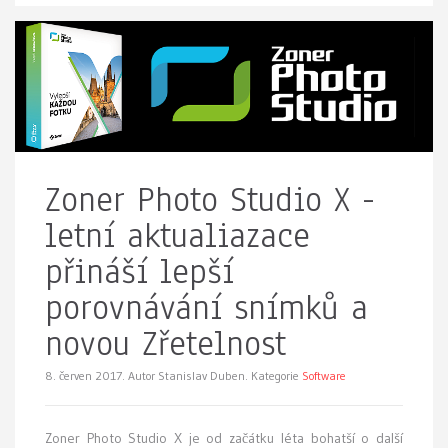
Zoner Photo Studio X -
letní aktualiazace
přináší lepší
porovnávání snímků a
novou Zřetelnost
8. červen 2017.
Autor Stanislav Duben. Kategorie
Software
Zoner Photo Studio X je od začátku léta bohatší o další