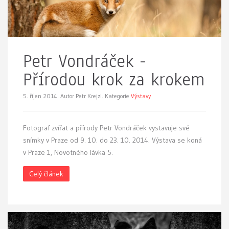
Petr Vondráček -
Přírodou krok za krokem
5. říjen 2014.
Autor Petr Krejzl. Kategorie
Výstavy
Fotograf zvířat a přírody Petr Vondráček vystavuje své
snímky v Praze od 9. 10. do 23. 10. 2014. Výstava se koná
v Praze 1, Novotného lávka 5.
Celý článek