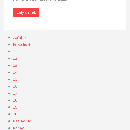
rozhovor se odehrává virtuálně.
Celý článek
Začátek
Předchozí
11
12
13
14
15
16
17
18
19
20
Následující
Konec