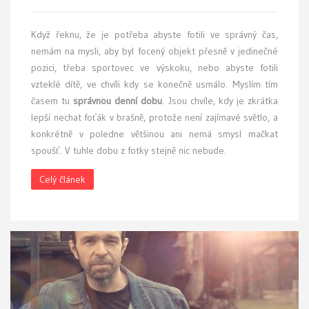
Když řeknu, že je potřeba abyste fotili ve správný čas,
nemám na mysli, aby byl focený objekt přesně v jedinečné
pozici, třeba sportovec ve výskoku, nebo abyste fotili
vzteklé dítě, ve chvíli kdy se konečně usmálo. Myslím tím
časem tu
správnou denní dobu
. Jsou chvíle, kdy je zkrátka
lepší nechat foťák v brašně, protože není zajímavé světlo, a
konkrétně v poledne většinou ani nemá smysl mačkat
spoušť. V tuhle dobu z fotky stejně nic nebude.
Celý článek