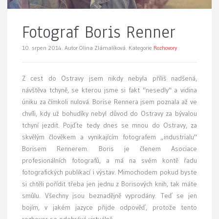
Fotograf Boris Renner
10. srpen 2014.
Autor Olina Zlámalíková. Kategorie
Rozhovory
Z cest do Ostravy jsem nikdy nebyla příliš nadšená,
návštěva tchyně, se kterou jsme si fakt "nesedly" a vidina
úniku za čímkoli nulová. Borise Rennera jsem poznala až ve
chvíli, kdy už bohudíky nebyl důvod do Ostravy za bývalou
tchyní jezdit. Pojďte tedy dnes se mnou do Ostravy, za
skvělým člověkem a vynikajícím fotografem „industrialu"
Borisem Rennerem. Boris je členem Asociace
profesionálních fotografů, a má na svém kontě řadu
fotografických publikací i výstav. Mimochodem pokud byste
si chtěli pořídit třeba jen jednu z Borisových knih, tak máte
smůlu. Všechny jsou beznadějně vyprodány. Teď se jen
bojím, v jakém jazyce přijde odpověď, protože tento