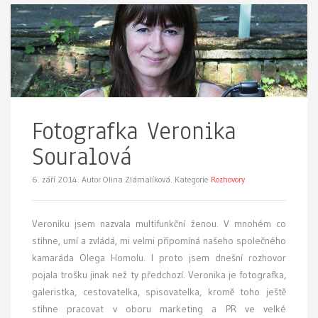
Fotografka Veronika
Souralová
6. září 2014.
Autor Olina Zlámalíková. Kategorie
Rozhovory
Veroniku jsem nazvala multifunkční ženou. V mnohém co
stihne, umí a zvládá, mi velmi připomíná našeho společného
kamaráda Olega Homolu. I proto jsem dnešní rozhovor
pojala trošku jinak než ty předchozí. Veronika je fotografka,
galeristka, cestovatelka, spisovatelka, kromě toho ještě
stihne pracovat v oboru marketing a PR ve velké